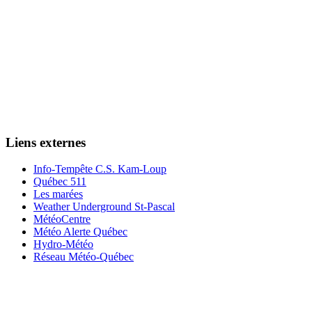
Liens externes
Info-Tempête C.S. Kam-Loup
Québec 511
Les marées
Weather Underground St-Pascal
MétéoCentre
Météo Alerte Québec
Hydro-Météo
Réseau Météo-Québec