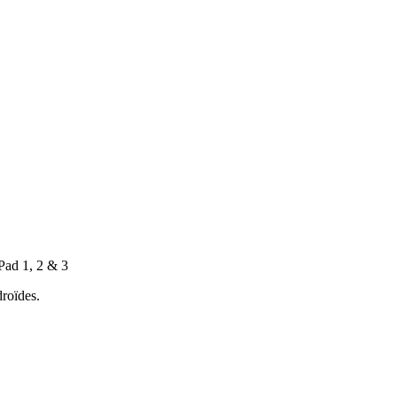
Pad 1, 2 & 3
droïdes.