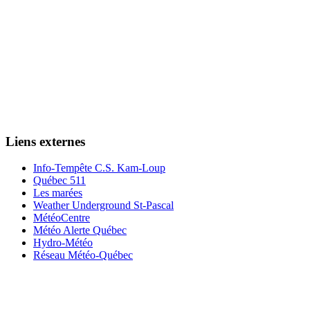
Liens externes
Info-Tempête C.S. Kam-Loup
Québec 511
Les marées
Weather Underground St-Pascal
MétéoCentre
Météo Alerte Québec
Hydro-Météo
Réseau Météo-Québec