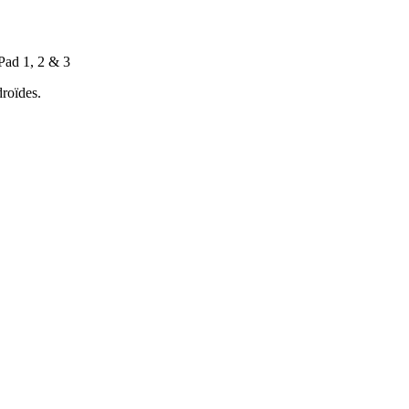
Pad 1, 2 & 3
droïdes.