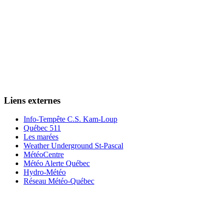
Liens externes
Info-Tempête C.S. Kam-Loup
Québec 511
Les marées
Weather Underground St-Pascal
MétéoCentre
Météo Alerte Québec
Hydro-Météo
Réseau Météo-Québec