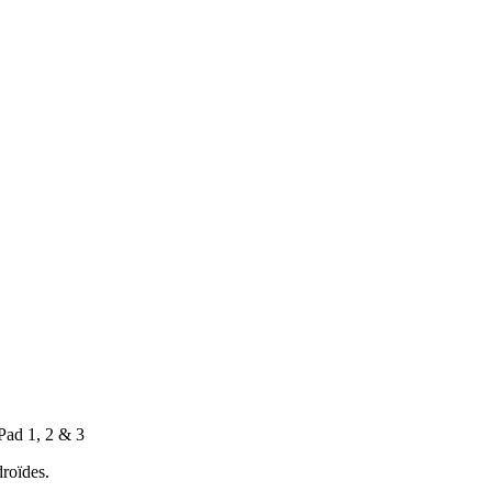
Pad 1, 2 & 3
droïdes.