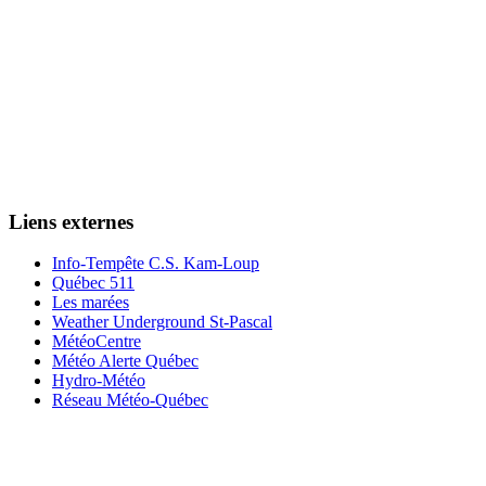
Liens externes
Info-Tempête C.S. Kam-Loup
Québec 511
Les marées
Weather Underground St-Pascal
MétéoCentre
Météo Alerte Québec
Hydro-Météo
Réseau Météo-Québec